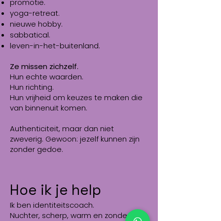
promotie.
yoga-retreat.
nieuwe hobby.
sabbatical.
leven-in-het-buitenland.
Ze missen zichzelf.
Hun echte waarden.
Hun richting.
Hun vrijheid om keuzes te maken die
van binnenuit komen.
Authenticiteit, maar dan niet
zweverig. Gewoon: jezelf kunnen zijn
zonder gedoe.
Hoe ik je help
Ik ben identiteitscoach.
Nuchter, scherp, warm en zonder