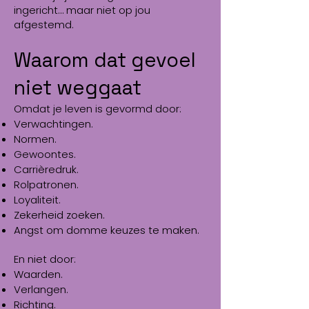
ingericht… maar niet op jou
afgestemd.
Waarom dat gevoel
niet weggaat
Omdat je leven is gevormd door:
Verwachtingen.
Normen.
Gewoontes.
Carrièredruk.
Rolpatronen.
Loyaliteit.
Zekerheid zoeken.
Angst om domme keuzes te maken.
En niet door:
Waarden.
Verlangen.
Richting.