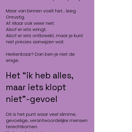
Maar van binnen voelt het… leeg.
Onrustig.
Af. Maar ook weer niet.
Alsof er iets wringt.
Alsof er iets ontbreekt, maar je kunt
niet precies aanwijzen wat.
Herkenbaar? Dan ben je niet de
enige.
Het “ik heb alles,
maar iets klopt
niet”-gevoel
Dit is het punt waar veel slimme,
gevoelige, verantwoordelijke mensen
terechtkomen.