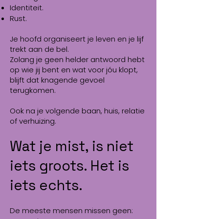
Identiteit.
Rust.
Je hoofd organiseert je leven en je lijf
trekt aan de bel.
Zolang je geen helder antwoord hebt
op wie jij bent en wat voor jóu klopt,
blijft dat knagende gevoel
terugkomen.
Ook na je volgende baan, huis, relatie
of verhuizing.
Wat je mist, is niet
iets groots. Het is
iets echts.
De meeste mensen missen geen: